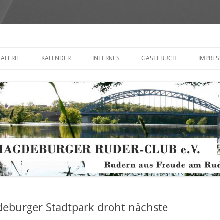
Club e.V.
ALERIE
KALENDER
INTERNES
GÄSTEBUCH
IMPRE
AND
MITGLIEDERVERSAMMLUNG
KONT
(FORM
GEN +
VEREINSMEDIEN
ZE
OT
 ORDNUNGEN
eburger Stadtpark droht nächste
NISCHES