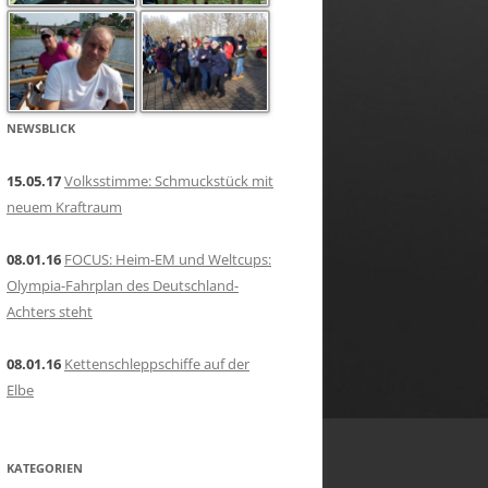
NEWSBLICK
15.05.17
Volksstimme: Schmuckstück mit
neuem Kraftraum
08.01.16
FOCUS: Heim-EM und Weltcups:
Olympia-Fahrplan des Deutschland-
Achters steht
08.01.16
Kettenschleppschiffe auf der
Elbe
KATEGORIEN