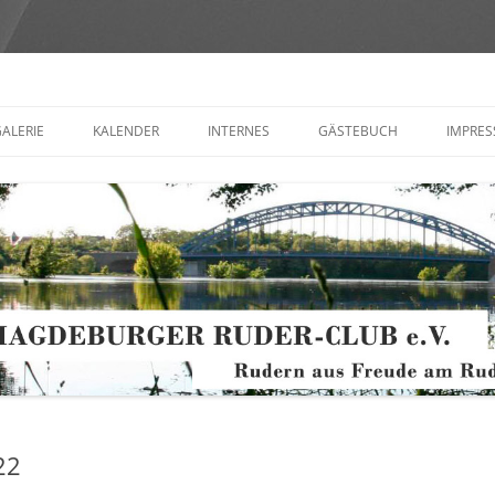
Club e.V.
ALERIE
KALENDER
INTERNES
GÄSTEBUCH
IMPRE
AND
MITGLIEDERVERSAMMLUNG
KONT
(FORM
GEN +
VEREINSMEDIEN
ZE
OT
 ORDNUNGEN
22
NISCHES