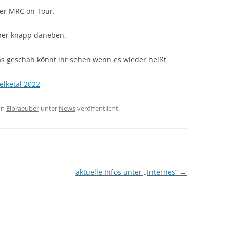
der MRC on Tour.
aber knapp daneben.
as geschah könnt ihr sehen wenn es wieder heißt
lketal 2022
on
Elbraeuber
unter
News
veröffentlicht.
aktuelle Infos unter „Internes“
→