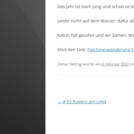
FAHRTENBUCH
Das Jahr ist noch jung und schon ist 
Leider nicht auf dem Wasser, dafür 
Katrin hat gerufen und wir kamen. W
Klick den Link:
Faschingswanderung Se
Dieser Beitrag wurde am
6. Februar 2022
v
Beitragsnavigation
←
# 03 Rudern am Limit