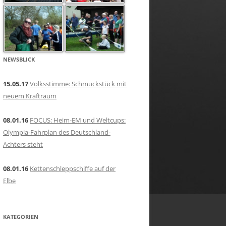
NEWSBLICK
15.05.17
Volksstimme: Schmuckstück mit
neuem Kraftraum
08.01.16
FOCUS: Heim-EM und Weltcups:
Olympia-Fahrplan des Deutschland-
Achters steht
08.01.16
Kettenschleppschiffe auf der
Elbe
KATEGORIEN