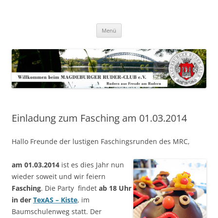
Zum
Inhalt
Magdeburger-Ruder-Club e.V.
springen
Aus Freude am Rudern
Menü
Einladung zum Fasching am 01.03.2014
Hallo Freunde der lustigen Faschingsrunden des MRC,
am 01.03.2014
ist es dies Jahr nun
wieder soweit und wir feiern
Fasching
. Die Party findet
ab 18 Uhr
in der
TexAS – Kiste
, im
Baumschulenweg statt. Der