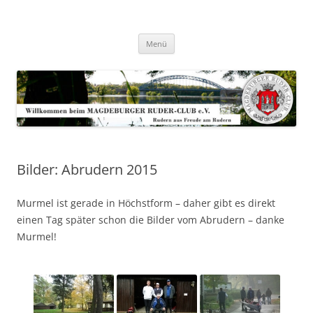
Zum
Inhalt
Magdeburger-Ruder-Club e.V.
springen
Aus Freude am Rudern
Menü
Bilder: Abrudern 2015
Murmel ist gerade in Höchstform – daher gibt es direkt
einen Tag später schon die Bilder vom Abrudern – danke
Murmel!