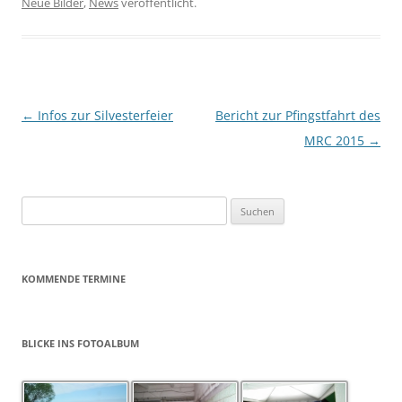
Neue Bilder
,
News
veröffentlicht.
Beitragsnavigation
←
Infos zur Silvesterfeier
Bericht zur Pfingstfahrt des
MRC 2015
→
Suchen
nach:
KOMMENDE TERMINE
BLICKE INS FOTOALBUM