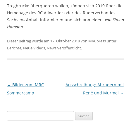
Trogbrücke überqueren wollen, können sich 2019 über die
Homepage des RC Altwerder oder des Ruderverbandes
Sachsen- Anhalt informieren und sich anmelden.
von Simon
Hamann
Dieser Beitrag wurde am
17. Oktober 2018
von
MRCpress
unter
Berichte
,
Neue Videos
,
News
veröffentlicht.
Beitragsnavigation
←
Bilder zum MRC
Ausschreibung: Abrudern mit
Sommercamp
René und Murmel
→
Suchen
nach: