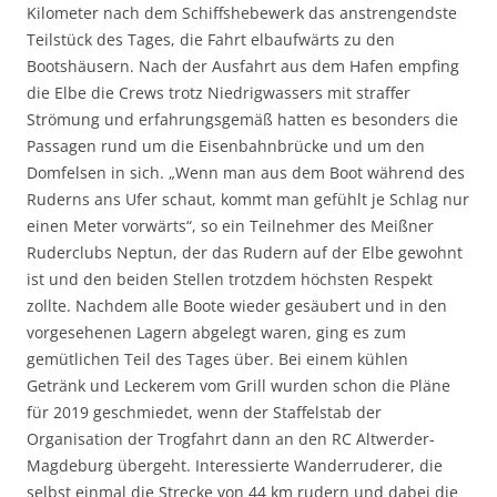
Kilometer nach dem Schiffshebewerk das anstrengendste
Teilstück des Tages, die Fahrt elbaufwärts zu den
Bootshäusern. Nach der Ausfahrt aus dem Hafen empfing
die Elbe die Crews trotz Niedrigwassers mit straffer
Strömung und erfahrungsgemäß hatten es besonders die
Passagen rund um die Eisenbahnbrücke und um den
Domfelsen in sich. „Wenn man aus dem Boot während des
Ruderns ans Ufer schaut, kommt man gefühlt je Schlag nur
einen Meter vorwärts“, so ein Teilnehmer des Meißner
Ruderclubs Neptun, der das Rudern auf der Elbe gewohnt
ist und den beiden Stellen trotzdem höchsten Respekt
zollte. Nachdem alle Boote wieder gesäubert und in den
vorgesehenen Lagern abgelegt waren, ging es zum
gemütlichen Teil des Tages über. Bei einem kühlen
Getränk und Leckerem vom Grill wurden schon die Pläne
für 2019 geschmiedet, wenn der Staffelstab der
Organisation der Trogfahrt dann an den RC Altwerder-
Magdeburg übergeht. Interessierte Wanderruderer, die
selbst einmal die Strecke von 44 km rudern und dabei die