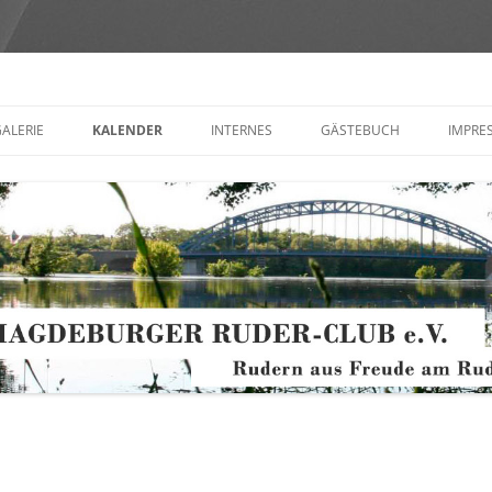
Club e.V.
ALERIE
KALENDER
INTERNES
GÄSTEBUCH
IMPRE
AND
MITGLIEDERVERSAMMLUNG
KONT
(FOR
GEN +
VEREINSMEDIEN
ZE
OT
 ORDNUNGEN
NISCHES