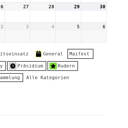
2026
2026
2026
2026
2026
26
26.
27
27.
28
28.
29
29.
30
30.
August
August
August
August
August
2026
2026
2026
2026
2026
2
2.
3
3.
4
4.
5
5.
6
6.
er
September
September
September
September
Septemb
2026
2026
2026
2026
2026
itseinsatz
General
Maifest
y
Präsidium
Rudern
ammlung
Alle Kategorien