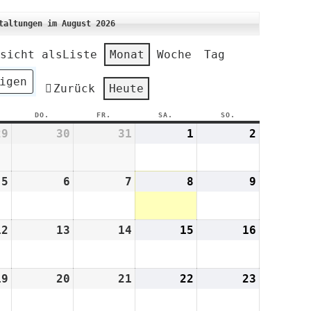
taltungen im August 2026
sicht als
Liste
Monat
Woche
Tag
Zurück
Heute
TTWOCH
DO.
DONNERSTAG
FR.
FREITAG
SA.
SAMSTAG
SO.
SONNTAG
29
29.
30
30.
31
31.
1
1.
2
2.
Juli
Juli
Juli
August
August
2026
2026
2026
2026
2026
5
5.
6
6.
7
7.
8
8.
9
9.
August
August
August
August
August
2026
2026
2026
2026
2026
12
12.
13
13.
14
14.
15
15.
16
16.
August
August
August
August
August
2026
2026
2026
2026
2026
19
19.
20
20.
21
21.
22
22.
23
23.
August
August
August
August
August