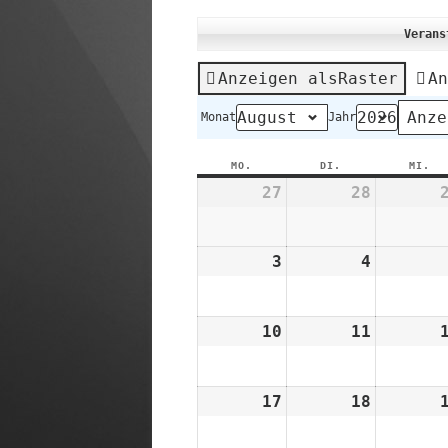
FAHRTENBUCH
Verans
Anzeigen als
Raster
An
Monat
Jahr
MO.
MONTAG
DI.
DIENSTAG
MI.
MI
27
27.
28
28.
Juli
Juli
2026
2026
3
3.
4
4.
August
August
2026
2026
10
10.
11
11.
August
August
2026
2026
17
17.
18
18.
August
August