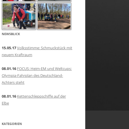
er
NEWSBLICK
15.05.17
Volksstimme: Schmuckstück mit
neuem Kraftraum
08.01.16
FOCUS: Heim-EM und Weltcups:
Olympia-Fahrplan des Deutschland-
Achters steht
08.01.16
Kettenschleppschiffe auf der
Elbe
KATEGORIEN