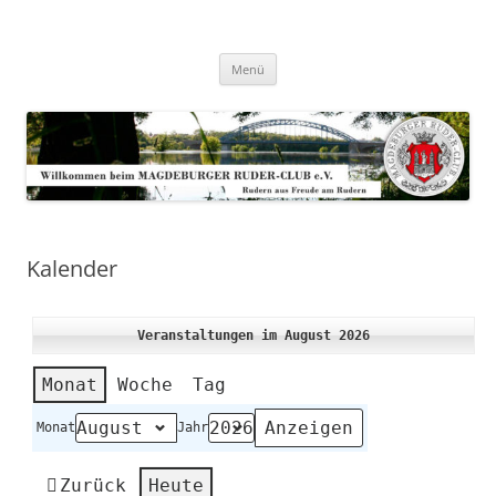
Zum
Inhalt
Magdeburger-Ruder-Club e.V.
springen
Aus Freude am Rudern
Menü
Kalender
Veranstaltungen im August 2026
Monat
Woche
Tag
Monat
Jahr
Zurück
Heute