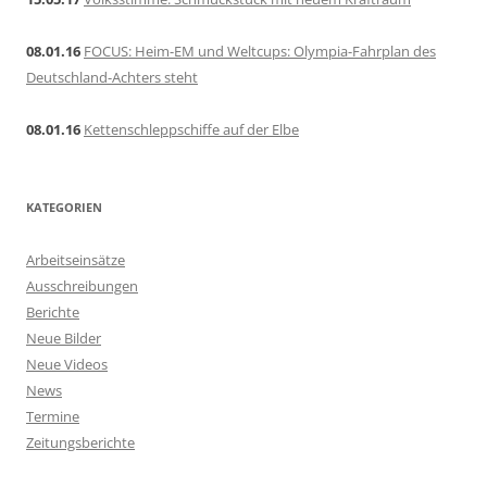
08.01.16
FOCUS: Heim-EM und Weltcups: Olympia-Fahrplan des
Deutschland-Achters steht
08.01.16
Kettenschleppschiffe auf der Elbe
KATEGORIEN
Arbeitseinsätze
Ausschreibungen
Berichte
Neue Bilder
Neue Videos
News
Termine
Zeitungsberichte