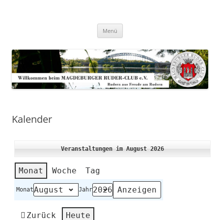
Zum
Inhalt
Magdeburger-Ruder-Club e.V.
springen
Aus Freude am Rudern
Menü
Kalender
Veranstaltungen im August 2026
Monat
Woche
Tag
Monat
Jahr
Zurück
Heute