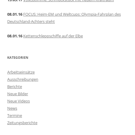
08.01.16
FOCUS: Heim-EM und Weltcups: Olympia-Fahrplan des
Deutschland-Achters steht
08.01.16
Kettenschleppschiffe auf der Elbe
KATEGORIEN
Arbeitseinsätze
Ausschreibungen
Berichte
Neue Bilder
Neue Videos
News
Termine
Zeitungsberichte