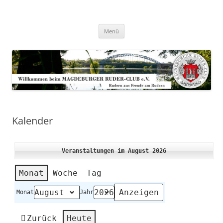
Zum
Inhalt
Magdeburger-Ruder-Club e.V.
springen
Aus Freude am Rudern
Menü
Kalender
Veranstaltungen im August 2026
Monat
Woche
Tag
Monat
Jahr
Zurück
Heute