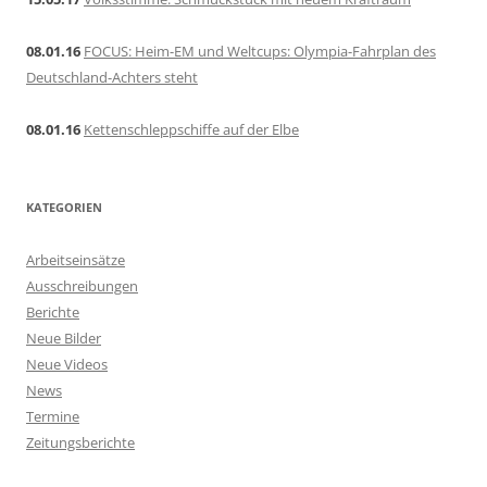
08.01.16
FOCUS: Heim-EM und Weltcups: Olympia-Fahrplan des
Deutschland-Achters steht
08.01.16
Kettenschleppschiffe auf der Elbe
KATEGORIEN
Arbeitseinsätze
Ausschreibungen
Berichte
Neue Bilder
Neue Videos
News
Termine
Zeitungsberichte