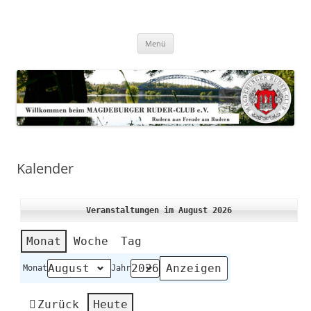
Zum
Inhalt
Magdeburger-Ruder-Club e.V.
springen
Aus Freude am Rudern
Menü
Kalender
Veranstaltungen im August 2026
Monat
Woche
Tag
Monat
Jahr
Zurück
Heute