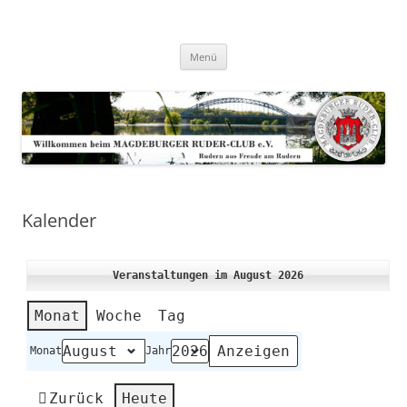
Zum
Inhalt
Magdeburger-Ruder-Club e.V.
springen
Aus Freude am Rudern
Menü
Kalender
Veranstaltungen im August 2026
Monat
Woche
Tag
Monat
Jahr
Zurück
Heute