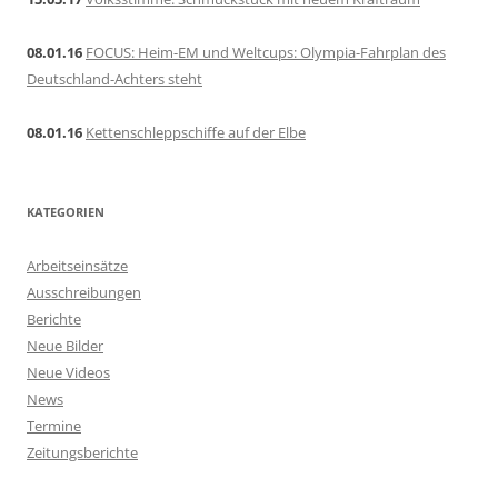
08.01.16
FOCUS: Heim-EM und Weltcups: Olympia-Fahrplan des
Deutschland-Achters steht
08.01.16
Kettenschleppschiffe auf der Elbe
KATEGORIEN
Arbeitseinsätze
Ausschreibungen
Berichte
Neue Bilder
Neue Videos
News
Termine
Zeitungsberichte