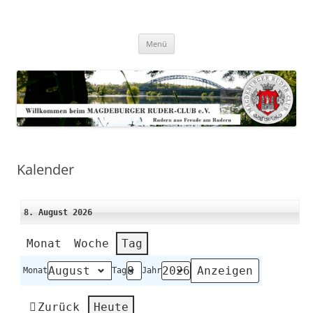
Zum
Inhalt
Magdeburger-Ruder-Club e.V.
springen
Aus Freude am Rudern
Menü
Kalender
8. August 2026
Monat
Woche
Tag
Monat
Tag
Jahr
Zurück
Heute