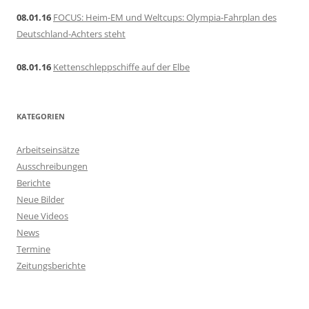
08.01.16
FOCUS: Heim-EM und Weltcups: Olympia-Fahrplan des
Deutschland-Achters steht
08.01.16
Kettenschleppschiffe auf der Elbe
KATEGORIEN
Arbeitseinsätze
Ausschreibungen
Berichte
Neue Bilder
Neue Videos
News
Termine
Zeitungsberichte