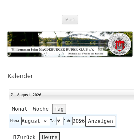
Zum
Inhalt
Magdeburger-Ruder-Club e.V.
springen
Aus Freude am Rudern
Menü
Kalender
7. August 2026
Monat
Woche
Tag
Monat
Tag
Jahr
Zurück
Heute