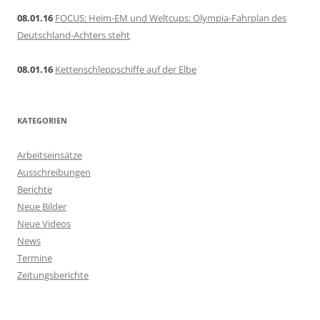
08.01.16
FOCUS: Heim-EM und Weltcups: Olympia-Fahrplan des
Deutschland-Achters steht
08.01.16
Kettenschleppschiffe auf der Elbe
KATEGORIEN
Arbeitseinsätze
Ausschreibungen
Berichte
Neue Bilder
Neue Videos
News
Termine
Zeitungsberichte