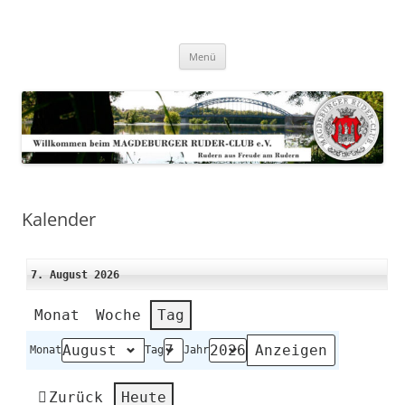
Zum
Inhalt
Magdeburger-Ruder-Club e.V.
springen
Aus Freude am Rudern
Menü
Kalender
7. August 2026
Monat
Woche
Tag
Monat
Tag
Jahr
Zurück
Heute