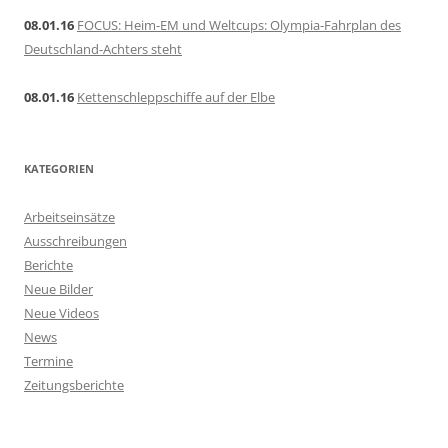
08.01.16
FOCUS: Heim-EM und Weltcups: Olympia-Fahrplan des
Deutschland-Achters steht
08.01.16
Kettenschleppschiffe auf der Elbe
KATEGORIEN
Arbeitseinsätze
Ausschreibungen
Berichte
Neue Bilder
Neue Videos
News
Termine
Zeitungsberichte