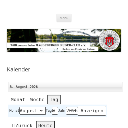
Zum
Inhalt
Magdeburger-Ruder-Club e.V.
springen
Aus Freude am Rudern
Menü
Kalender
8. August 2026
Monat
Woche
Tag
Monat
Tag
Jahr
Zurück
Heute