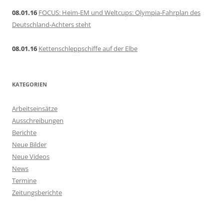
08.01.16
FOCUS: Heim-EM und Weltcups: Olympia-Fahrplan des
Deutschland-Achters steht
08.01.16
Kettenschleppschiffe auf der Elbe
KATEGORIEN
Arbeitseinsätze
Ausschreibungen
Berichte
Neue Bilder
Neue Videos
News
Termine
Zeitungsberichte