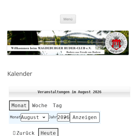
Zum
Inhalt
Magdeburger-Ruder-Club e.V.
springen
Aus Freude am Rudern
Menü
Kalender
Veranstaltungen im August 2026
Monat
Woche
Tag
Monat
Jahr
Zurück
Heute