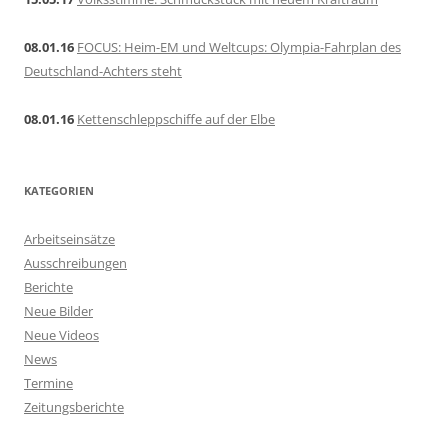
08.01.16
FOCUS: Heim-EM und Weltcups: Olympia-Fahrplan des
Deutschland-Achters steht
08.01.16
Kettenschleppschiffe auf der Elbe
KATEGORIEN
Arbeitseinsätze
Ausschreibungen
Berichte
Neue Bilder
Neue Videos
News
Termine
Zeitungsberichte