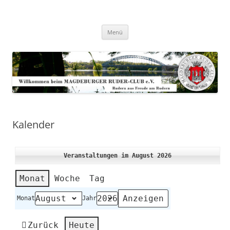
Zum
Inhalt
Magdeburger-Ruder-Club e.V.
springen
Aus Freude am Rudern
Menü
Kalender
Veranstaltungen im August 2026
Monat
Woche
Tag
Monat
Jahr
Zurück
Heute