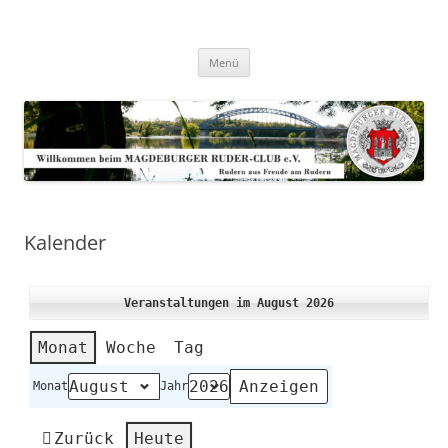
Zum
Inhalt
Magdeburger-Ruder-Club e.V.
springen
Aus Freude am Rudern
Menü
Kalender
Veranstaltungen im August 2026
Monat
Woche
Tag
Monat
Jahr
Zurück
Heute