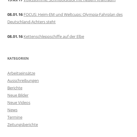
08.01.16
FOCUS: Heim-EM und Weltcups: Olympia-Fahrplan des
Deutschland-Achters steht
08.01.16
Kettenschleppschiffe auf der Elbe
KATEGORIEN
Arbeitseinsätze
Ausschreibungen
Berichte
Neue Bilder
Neue Videos
News
Termine
Zeitungsberichte