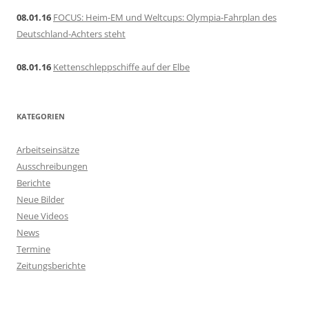
08.01.16
FOCUS: Heim-EM und Weltcups: Olympia-Fahrplan des
Deutschland-Achters steht
08.01.16
Kettenschleppschiffe auf der Elbe
KATEGORIEN
Arbeitseinsätze
Ausschreibungen
Berichte
Neue Bilder
Neue Videos
News
Termine
Zeitungsberichte