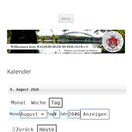
Zum
Inhalt
Magdeburger-Ruder-Club e.V.
springen
Aus Freude am Rudern
Menü
Kalender
9. August 2026
Monat
Woche
Tag
Monat
Tag
Jahr
Zurück
Heute