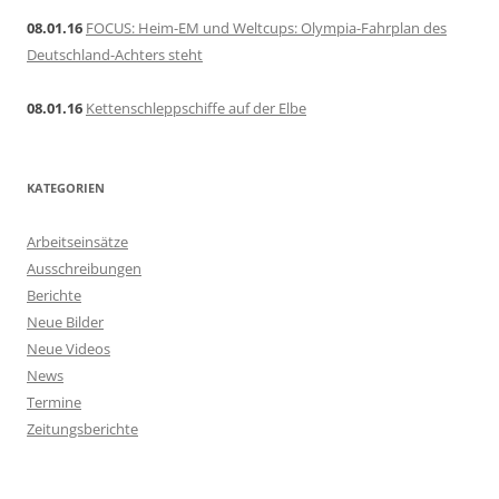
08.01.16
FOCUS: Heim-EM und Weltcups: Olympia-Fahrplan des
Deutschland-Achters steht
08.01.16
Kettenschleppschiffe auf der Elbe
KATEGORIEN
Arbeitseinsätze
Ausschreibungen
Berichte
Neue Bilder
Neue Videos
News
Termine
Zeitungsberichte