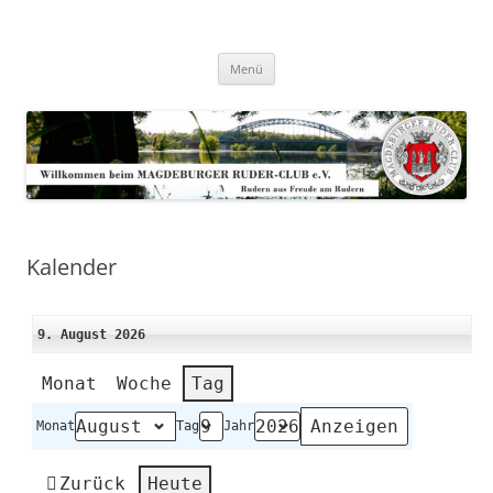
Zum
Inhalt
Magdeburger-Ruder-Club e.V.
springen
Aus Freude am Rudern
Menü
Kalender
9. August 2026
Monat
Woche
Tag
Monat
Tag
Jahr
Zurück
Heute