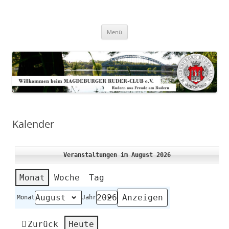
Zum
Inhalt
Magdeburger-Ruder-Club e.V.
springen
Aus Freude am Rudern
Menü
Kalender
Veranstaltungen im August 2026
Monat
Woche
Tag
Monat
Jahr
Zurück
Heute