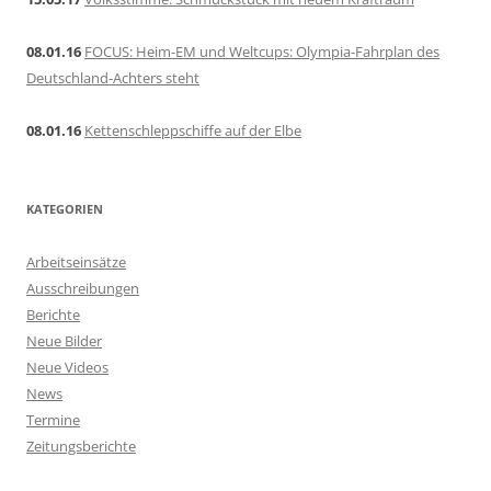
08.01.16
FOCUS: Heim-EM und Weltcups: Olympia-Fahrplan des
Deutschland-Achters steht
08.01.16
Kettenschleppschiffe auf der Elbe
KATEGORIEN
Arbeitseinsätze
Ausschreibungen
Berichte
Neue Bilder
Neue Videos
News
Termine
Zeitungsberichte