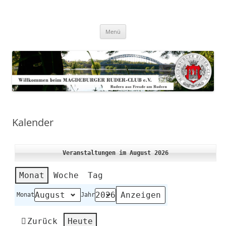
Zum
Inhalt
Magdeburger-Ruder-Club e.V.
springen
Aus Freude am Rudern
Menü
Kalender
Veranstaltungen im August 2026
Monat
Woche
Tag
Monat
Jahr
Zurück
Heute