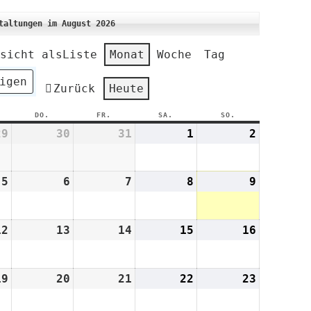
taltungen im August 2026
sicht als
Liste
Monat
Woche
Tag
Zurück
Heute
TTWOCH
DO.
DONNERSTAG
FR.
FREITAG
SA.
SAMSTAG
SO.
SONNTAG
29
29.
30
30.
31
31.
1
1.
2
2.
Juli
Juli
Juli
August
August
2026
2026
2026
2026
2026
5
5.
6
6.
7
7.
8
8.
9
9.
August
August
August
August
August
2026
2026
2026
2026
2026
12
12.
13
13.
14
14.
15
15.
16
16.
August
August
August
August
August
2026
2026
2026
2026
2026
19
19.
20
20.
21
21.
22
22.
23
23.
August
August
August
August
August