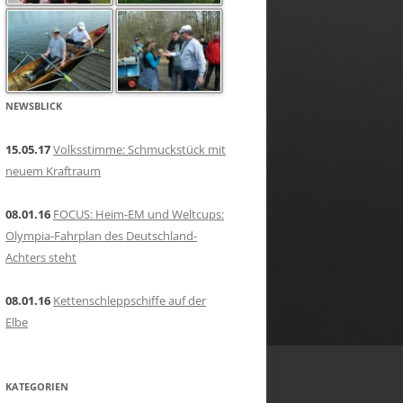
er
NEWSBLICK
15.05.17
Volksstimme: Schmuckstück mit
neuem Kraftraum
08.01.16
FOCUS: Heim-EM und Weltcups:
Olympia-Fahrplan des Deutschland-
Achters steht
08.01.16
Kettenschleppschiffe auf der
Elbe
KATEGORIEN