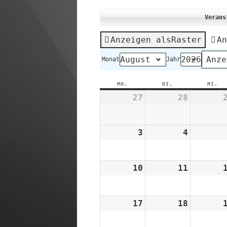
FAHRTENBUCH
Verans
Anzeigen als
Raster
An
Monat
Jahr
MO.
MONTAG
DI.
DIENSTAG
MI.
MI
27
27.
28
28.
Juli
Juli
2026
2026
3
3.
4
4.
August
August
2026
2026
10
10.
11
11.
August
August
2026
2026
17
17.
18
18.
August
August