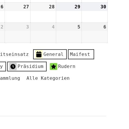
2026
2026
2026
2026
2026
26
26.
27
27.
28
28.
29
29.
30
30.
August
August
August
August
August
2026
2026
2026
2026
2026
2
2.
3
3.
4
4.
5
5.
6
6.
er
September
September
September
September
Septemb
2026
2026
2026
2026
2026
itseinsatz
General
Maifest
y
Präsidium
Rudern
ammlung
Alle Kategorien