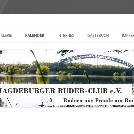
Club e.V.
ALERIE
KALENDER
INTERNES
GÄSTEBUCH
IMPRE
AND
MITGLIEDERVERSAMMLUNG
KONT
(FOR
GEN +
VEREINSMEDIEN
ZE
OT
 ORDNUNGEN
NISCHES